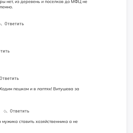
ры нет, из деревень и поселков до МФЦ не
лемно.
Ответить
тить
Ответить
Ходим пешком и в лаптях! Витушева за
Ответить
о мужика ставить хозяйственника а не