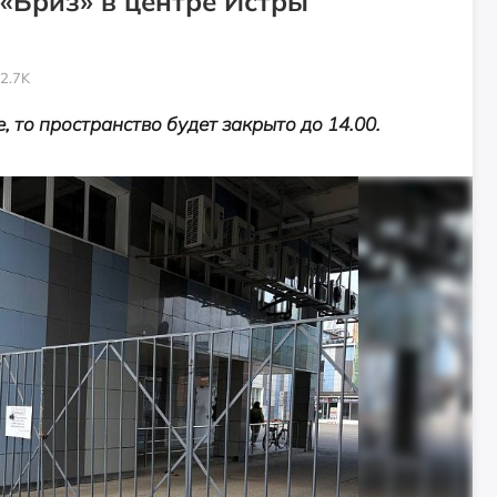
«Бриз» в центре Истры
2.7K
 то пространство будет закрыто до 14.00.