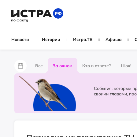
Новости
Истории
Истра.ТВ
Афиша
Все
За окном
Кто в ответе?
Шок!
За забором
Не по лжи!
По форме
Жу
События, которые происходят в 
своими глазами, пр
Партнёрский материал
Народные новости