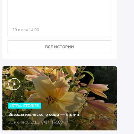
29 июля 14:00
23 июля 
ВСЕ ИСТОРИИ
ISTRA STORIES
Звёзды июльского сада — лилии
0
31 июля 18:20
0
165