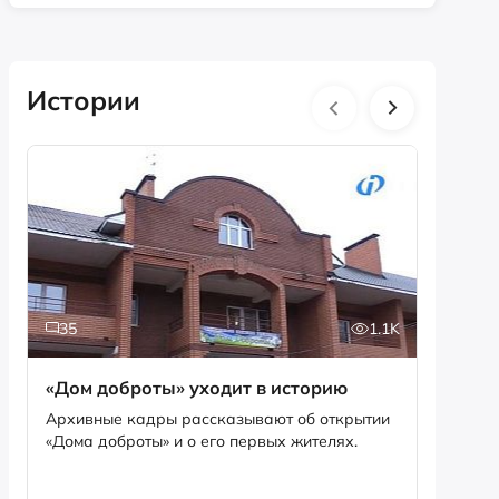
Истории
35
1.1K
5
«Дом доброты» уходит в историю
Истори
фотог
Архивные кадры рассказывают об открытии
«Дома доброты» и о его первых жителях.
Музей «
фотофо