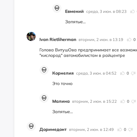
Евмений
среда, 3 июн. в 08:23
Запятые...
Ivan Rietliherman
вторник, 2 июн. в 13:19
0
Голова ВитушОва предпринимает все возмож
"кислород" автомобилистам в райцентре
Корнелия
среда, 3 июн. в 04:52
0
Это точно
Малина
вторник, 2 июн. в 15:22
0
Запятые...
Доримедонт
вторник, 2 июн. в 12:49
0