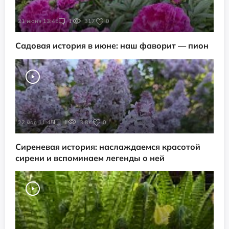
21 июня 13:45
1
317
0
Садовая история в июне: наш фаворит — пион
22 мая 11:45
1
3.8K
0
Сиреневая история: наслаждаемся красотой
сирени и вспоминаем легенды о ней