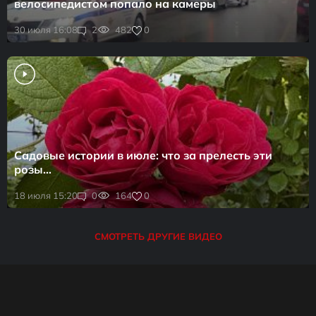
велосипедистом попало на камеры
0
30 июля 16:08
2
482
Садовые истории в июле: что за прелесть эти
розы…
0
18 июля 15:20
0
164
СМОТРЕТЬ ДРУГИЕ ВИДЕО