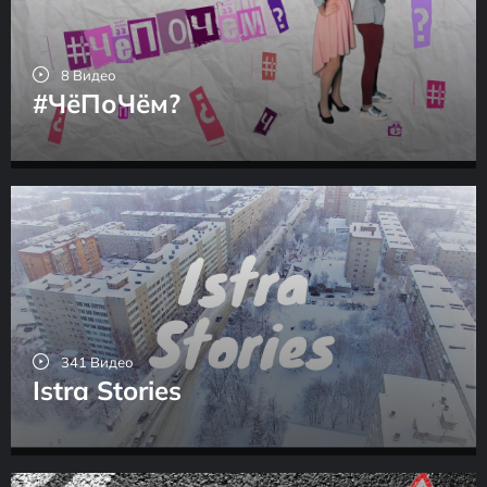
8 Видео
#ЧёПоЧём?
341 Видео
Istra Stories