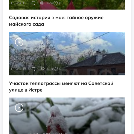
15 мая 13:30
0
424
0
Садовая история в мае: тайное оружие
майского сада
13 мая 14:45
0
418
0
Участок теплотрассы меняют на Советской
улице в Истре