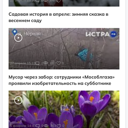
28 апреля 15:20
0
687
0
Садовая история в апреле: зимняя сказка в
весеннем саду
27 апреля 15:19
2
682
0
Мусор через забор: сотрудники «Мособлгаза»
проявили изобретательность на субботнике
5 февраля 14:43
0
453
0