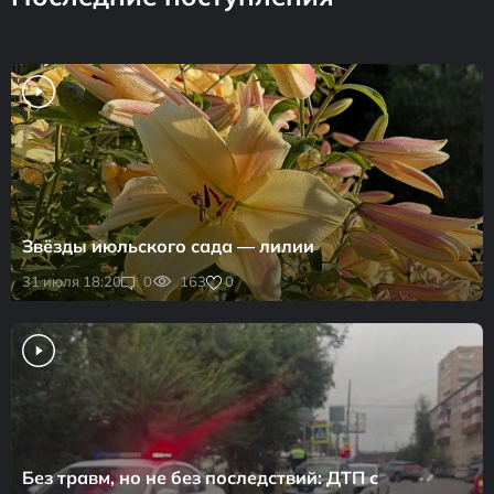
Звёзды июльского сада — лилии
0
31 июля 18:20
0
163
Без травм, но не без последствий: ДТП с