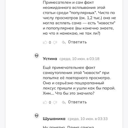
Примесателен и сам факт
неожиданного всплывания этой
статьи среди "популярных". Чисто по
числу просмотров (ок. 1,2 тыс.) она не
могла всплвть сама — есть "новости"
и попопулярнее (вы конечно знаете,
на что я намекаю, не так ли?)
Ответить
0
Устина
среда, 10 июн. в 03:18
Ещё примечательнее факт
самоутопления этой "новости" при
попытке её повторного просмотра.
Она и серьёзно поцарапанный
лексус пришли и ушли как бы парой.
Хмм.... Что бы это значило?
Ответить
0
Шушаника
среда, 10 июн. в 03:33
Ну понятно. Длина списка