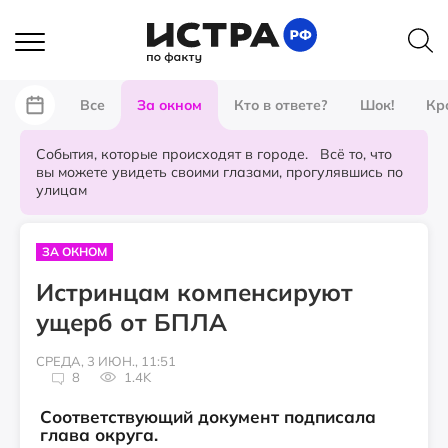
Все
За окном
Кто в ответе?
Шок!
Кр
События, которые происходят в городе. Всё то, что
вы можете увидеть своими глазами, прогулявшись по
улицам
ЗА ОКНОМ
Истринцам компенсируют
ущерб от БПЛА
СРЕДА, 3 ИЮН., 11:51
8
1.4K
Соответствующий документ подписала
глава округа.