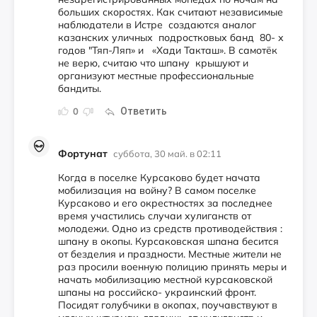
больших скоростях. Как считают независимые
наблюдатели в Истре создаются аналог
казанских уличных подростковых банд 80- х
годов "Тяп-Ляп» и «Хади Такташ». В самотёк
не верю, считаю что шпану крышуют и
организуют местные профессиональные
бандиты.
Ответить
0
Фортунат
суббота, 30 май. в 02:11
Когда в поселке Курсаково будет начата
мобилизация на войну? В самом поселке
Курсаково и его окрестностях за последнее
время участились случаи хулиганств от
молодежи. Одно из средств противодействия :
шпану в окопы. Курсаковская шпана бесится
от безделия и праздности. Местные жители не
раз просили военную полицию принять меры и
начать мобилизацию местной курсаковской
шпаны на российско- украинский фронт.
Посидят голубчики в окопах, поучавствуют в