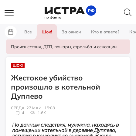
Все
Шок!
За окном
Кто в ответе?
Кр
Происшествия, ДТП, пожары, стрельба и сенсации
ШОК!
Жестокое убийство
произошло в котельной
Дуплево
СРЕДА, 27 МАЙ., 15:08
4
1.6K
По данным следствия, мужчина, находясь в
помещении котельной в деревне Дуплево,
вступил в конфликт со знакомой. В ходе