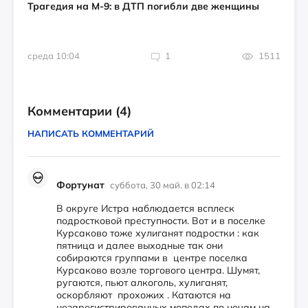
Трагедия на М-9: в ДТП погибли две женщины
среда 10:04
1
1511
Комментарии
(4)
НАПИСАТЬ КОММЕНТАРИЙ
Фортунат
суббота, 30 май. в 02:14
В округе Истра наблюдается всплеск
подростковой преступности. Вот и в поселке
Курсаково тоже хулиганят подростки : как
пятница и далее выходные так они
собираются группами в центре поселка
Курсаково возле торгового центра. Шумят,
ругаются, пьют алкоголь, хулиганят,
оскорбляют прохожих . Катаются на
незарегистрированных мопедах по ночам на