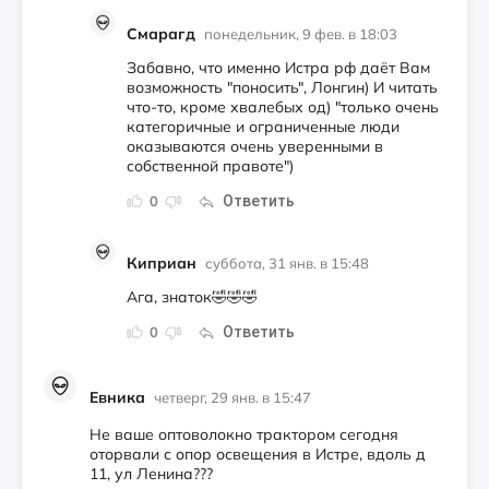
Смарагд
понедельник, 9 фев. в 18:03
Забавно, что именно Истра рф даёт Вам
возможность "поносить", Лонгин) И читать
что-то, кроме хвалебых од) "только очень
категоричные и ограниченные люди
оказываются очень уверенными в
собственной правоте")
Ответить
0
Киприан
суббота, 31 янв. в 15:48
Ага, знаток🤣🤣🤣
Ответить
0
Евника
четверг, 29 янв. в 15:47
Не ваше оптоволокно трактором сегодня
оторвали с опор освещения в Истре, вдоль д
11, ул Ленина???