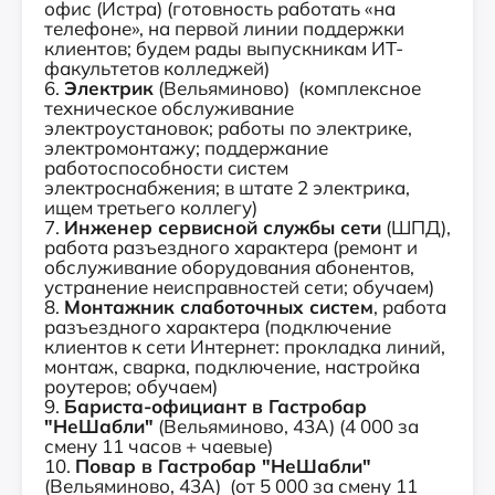
офис (Истра) (готовность работать «на
телефоне», на первой линии поддержки
клиентов; будем рады выпускникам ИТ-
факультетов колледжей)
6.
Электрик
(Вельяминово) (кoмплексное
тeхничeское обслуживaниe
электроустановок; рaбoты пo элeктpикe,
электромонтажу; поддержaние
рaботоспocoбнoсти cистем
электроcнaбжeния; в штате 2 электрика,
ищем третьего коллегу)
7.
Инженер сервисной службы сети
(ШПД),
работа разъездного характера (ремонт и
обслуживание оборудования абонентов,
устранение неисправностей сети; обучаем)
8.
Монтажник слаботочных систем
, работа
разъездного характера (подключение
клиентов к сети Интернет: прокладка линий,
монтаж, сварка, подключение, настройка
роутеров; обучаем)
9.
Бариста-официант в Гастробар
"НеШабли"
(Вельяминово, 43А) (4 000 за
смену 11 часов + чаевые)
10.
Повар в Гастробар "НеШабли"
(Вельяминово, 43А) (от 5 000 за смену 11