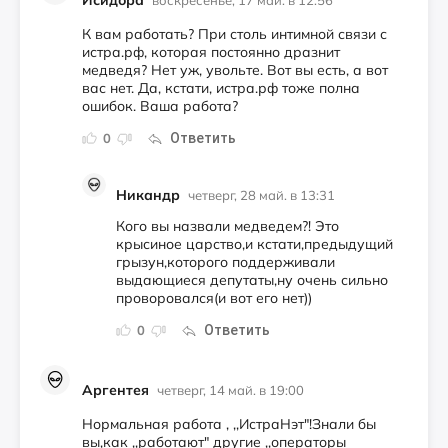
Исидора
воскресенье, 17 май. в 12:56
К вам работать? При столь интимной связи с
истра.рф, которая постоянно дразнит
медведя? Нет уж, увольте. Вот вы есть, а вот
вас нет. Да, кстати, истра.рф тоже полна
ошибок. Ваша работа?
Ответить
0
Никандр
четверг, 28 май. в 13:31
Кого вы назвали медведем?! Это
крысиное царство,и кстати,предыдущий
грызун,которого поддерживали
выдающиеся депутаты,ну очень сильно
проворовался(и вот его нет))
Ответить
0
Аргентея
четверг, 14 май. в 19:00
Нормальная работа , ,,ИстраНэт"!Знали бы
вы,как ,,работают" другие ,,операторы