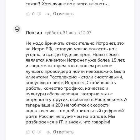
связи"!..Хотя,лучше вам этого не знать...
Ответить
0
Лонгин
суббота, 31 янв. в 12:07
Не надо ёрничать относительно Истранет, это
не Истра.РФ, которую можно поносить как
угодно, и всегда будешь прав. Наша семья
является клиентом Истранет уже более 15 лет,
и свидетельствуем, что в нашем регионе
лучшего провайдера найти невозможно. Были
клиентами Ростелекома - стали счастливыми,
как ушли от них к Истранет. Стабильность
работы, качество трафика, качество и
культуры обслуживания , которые мы не
встречали у других, особенно в Ростелекоме. А
теперь еще и 200 мегабит/сек скорости
подключения - это действительный цифровой
рай в России, не хуже чем на Западе. Мы
разбираемся в IТ, и знаем, что говорим!
Ответить
0